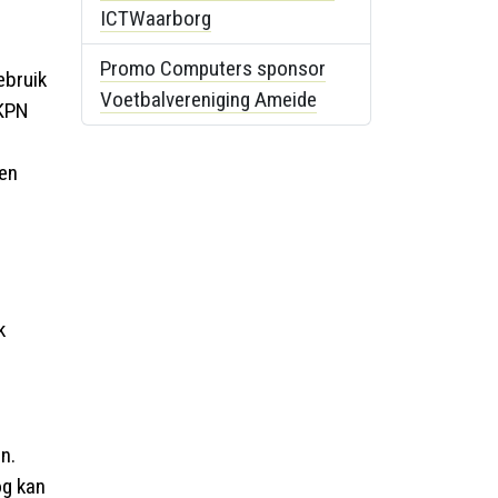
ICTWaarborg
Promo Computers sponsor
ebruik
Voetbalvereniging Ameide
 KPN
een
k
n.
og kan