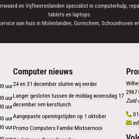
erwaard
en
Vijfheerenlanden
specialist in
computerhulp
,
repa
tablets en laptops.
service aan huis in
Molenlanden
,
Gorinchem
,
Schoonhoven
en
Computer nieuws
Pr
Wilhe
24 en 31 december sluiten wij eerder
30 uur
2967
Langer gesloten tussen de middag woensdag 17
00 uur
Zuid-
december ivm kerstlunch
30 uur
01
Aangepaste openingstijden op 1 oktober
00 uur
in
30 uur
Promo Computers Familie Mixtoernooi
Vol
00 uur