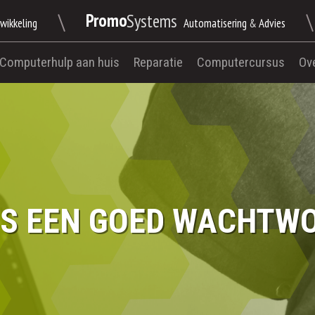
\
\
Promo
Systems
wikkeling
Automatisering
&
Advies
Computerhulp aan huis
Reparatie
Computercursus
Ov
IS EEN GOED WACHTW