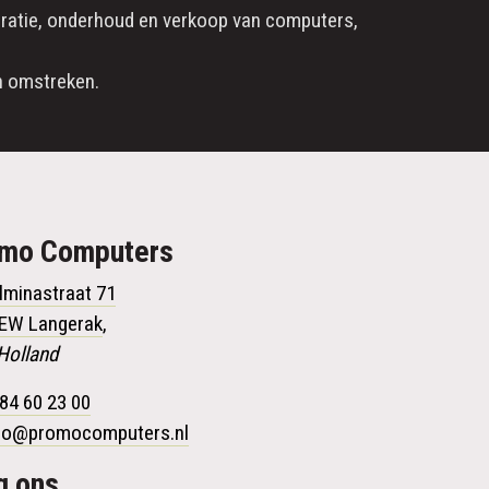
ratie
, onderhoud en verkoop van computers,
 omstreken.
omo
Computers
lminastraat 71
 EW Langerak
,
Holland
84 60 23 00
fo@promocomputers.nl
g ons