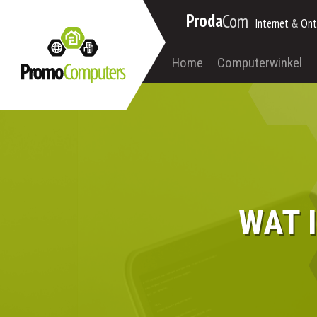
Proda
Com
Internet
&
Ont
Home
Computerwinkel
WAT 