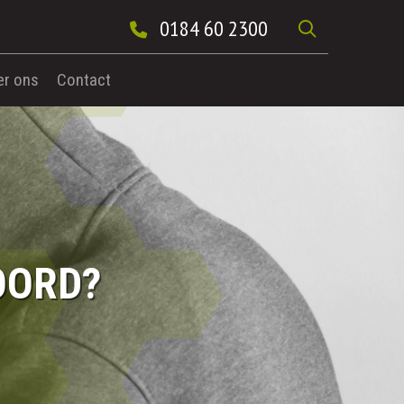
0184 60 2300
er ons
Contact
OORD?