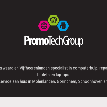
erwaard
en
Vijfheerenlanden
specialist in
computerhulp
,
repa
tablets en laptops.
service aan huis in
Molenlanden
,
Gorinchem
,
Schoonhoven
en