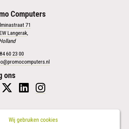
omo
Computers
lminastraat 71
 EW Langerak
,
Holland
84 60 23 00
fo@promocomputers.nl
g ons
Wij gebruiken cookies