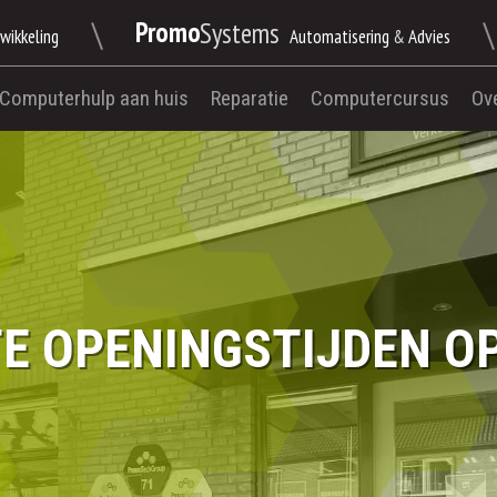
\
\
Promo
Systems
wikkeling
Automatisering
&
Advies
Computerhulp aan huis
Reparatie
Computercursus
Ov
E OPENINGSTIJDEN OP