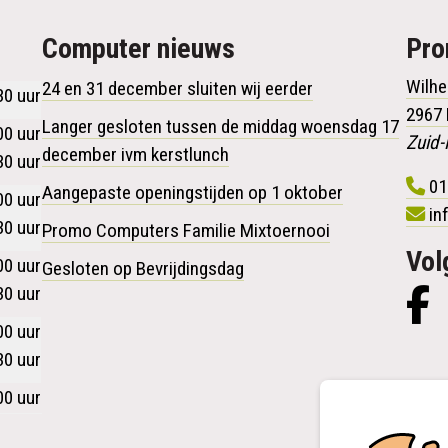
Computer nieuws
Pr
Wilhe
24 en 31 december sluiten wij eerder
30 uur
2967
Langer gesloten tussen de middag woensdag 17
00 uur
Zuid-
december ivm kerstlunch
30 uur
01
Aangepaste openingstijden op 1 oktober
00 uur
in
30 uur
Promo Computers Familie Mixtoernooi
Vol
00 uur
Gesloten op Bevrijdingsdag
30 uur
00 uur
30 uur
00 uur