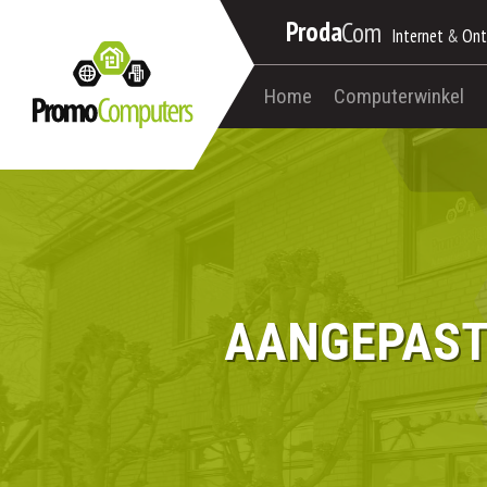
Proda
Com
Internet
&
Ont
Home
Computerwinkel
AANGEPAST