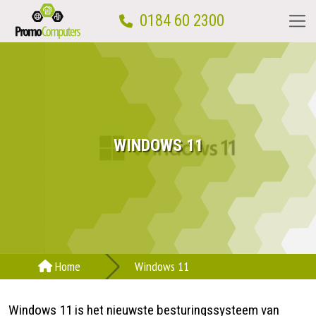
0184 60 2300
Home
Computerwinkel
WINDOWS 11
Computerhulp aan huis
Reparatie
Computercursus
Home
Windows 11
Over ons
Windows 11 is het nieuwste besturingssysteem van