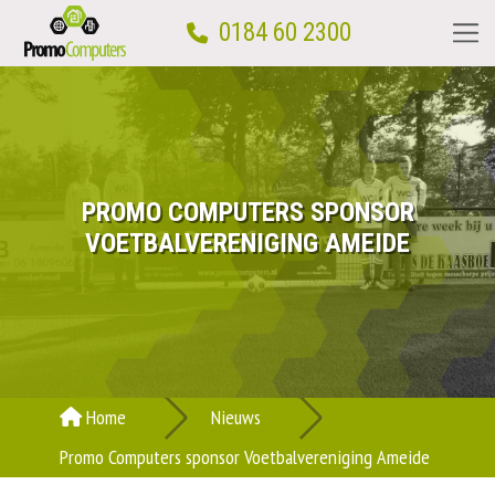
0184 60 2300
Home
PROMO COMPUTERS SPONSOR
Computerwinkel
VOETBALVERENIGING AMEIDE
Computerhulp aan huis
Reparatie
Computercursus
Home
Nieuws
Promo Computers sponsor Voetbalvereniging Ameide
Over ons