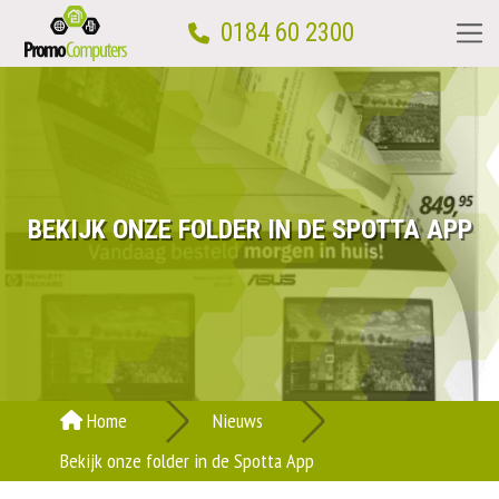
0184 60 2300
Home
Computerwinkel
BEKIJK ONZE FOLDER IN DE SPOTTA APP
Computerhulp aan huis
Reparatie
Computercursus
Home
Nieuws
Bekijk onze folder in de Spotta App
Over ons