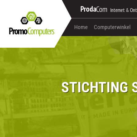
Proda
Com
Internet
&
Ont
Home
Computerwinkel
STICHTING