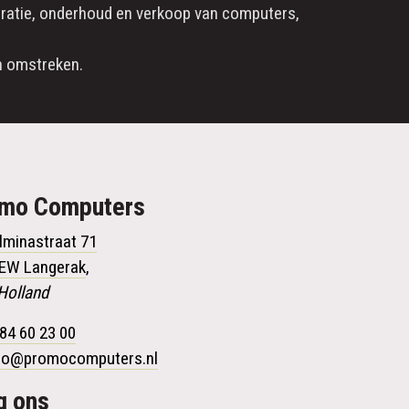
ratie
, onderhoud en verkoop van computers,
 omstreken.
omo
Computers
lminastraat 71
 EW Langerak
,
Holland
84 60 23 00
fo@promocomputers.nl
g ons