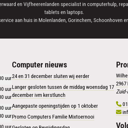
erwaard
en
Vijfheerenlanden
specialist in
computerhulp
,
repa
tablets en laptops.
service aan huis in
Molenlanden
,
Gorinchem
,
Schoonhoven
en
Computer nieuws
Pr
Wilhe
24 en 31 december sluiten wij eerder
30 uur
2967
Langer gesloten tussen de middag woensdag 17
00 uur
Zuid-
december ivm kerstlunch
30 uur
01
Aangepaste openingstijden op 1 oktober
00 uur
in
30 uur
Promo Computers Familie Mixtoernooi
Vol
00 uur
Gesloten op Bevrijdingsdag