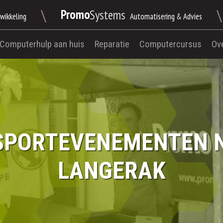
\
\
Promo
Systems
wikkeling
Automatisering
&
Advies
Computerhulp aan huis
Reparatie
Computercursus
Ov
 SPORTEVENEMENTEN 
LANGERAK