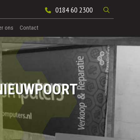
0184 60 2300
er ons
Contact
NIEUWPOORT