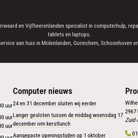
erwaard
en
Vijfheerenlanden
specialist in
computerhulp
,
repa
tablets en laptops.
service aan huis in
Molenlanden
,
Gorinchem
,
Schoonhoven
en
Computer nieuws
Pr
Wilhe
24 en 31 december sluiten wij eerder
30 uur
2967
Langer gesloten tussen de middag woensdag 17
00 uur
Zuid-
december ivm kerstlunch
30 uur
01
Aangepaste openingstijden op 1 oktober
00 uur