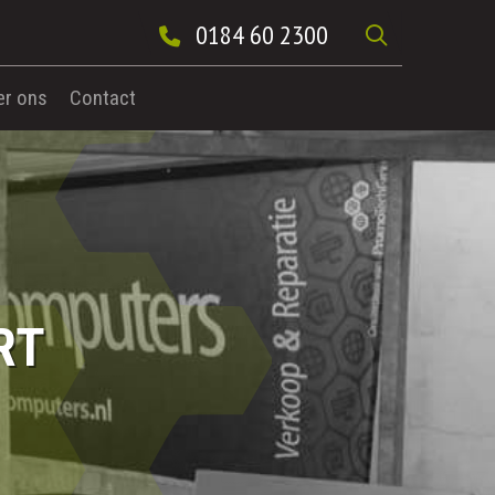
0184 60 2300
er ons
Contact
RT