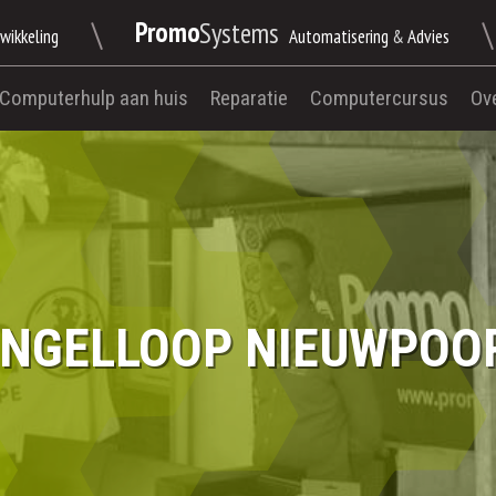
\
\
Promo
Systems
wikkeling
Automatisering
&
Advies
Computerhulp aan huis
Reparatie
Computercursus
Ov
INGELLOOP NIEUWPOO