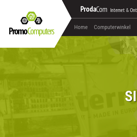
Proda
Com
Internet
&
Ont
Home
Computerwinkel
S