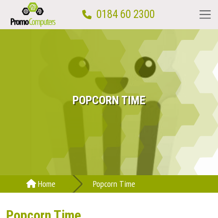
0184 60 2300
Home
Computerwinkel
POPCORN TIME
Computerhulp aan huis
Reparatie
Computercursus
Home
Popcorn Time
Over ons
Popcorn Time