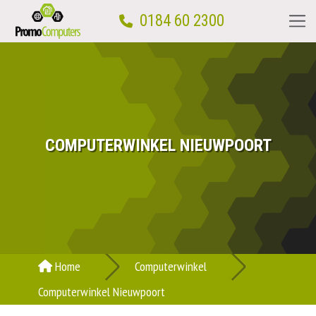
0184 60 2300
Home
Computerwinkel
COMPUTERWINKEL NIEUWPOORT
Computerhulp aan huis
Reparatie
Computercursus
Home
Computerwinkel
Computerwinkel Nieuwpoort
Over ons