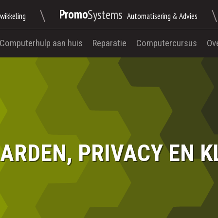
\
\
Promo
Systems
wikkeling
Automatisering
&
Advies
Computerhulp aan huis
Reparatie
Computercursus
Ov
RDEN, PRIVACY EN 