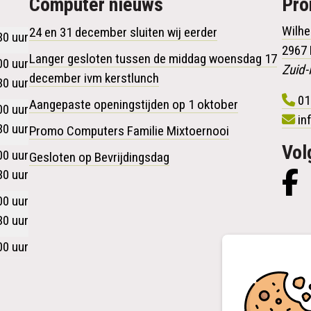
Computer nieuws
Pr
Wilhe
24 en 31 december sluiten wij eerder
30 uur
2967
Langer gesloten tussen de middag woensdag 17
00 uur
Zuid-
december ivm kerstlunch
30 uur
01
Aangepaste openingstijden op 1 oktober
00 uur
in
30 uur
Promo Computers Familie Mixtoernooi
Vol
00 uur
Gesloten op Bevrijdingsdag
30 uur
00 uur
30 uur
00 uur