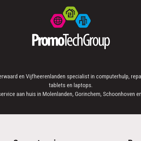
erwaard
en
Vijfheerenlanden
specialist in
computerhulp
,
repa
tablets en laptops.
service aan huis in
Molenlanden
,
Gorinchem
,
Schoonhoven
en