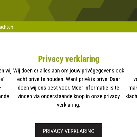
lachten
Privacy verklaring
en wij
Wij doen er alles aan om jouw privégegevens ook
e’
echt privé te houden. Want privé is privé. Daar
v
e
doen wij ons best voor. Meer informatie is te
mak
ande
vinden via onderstaande knop in onze privacy
klach
verklaring.
PRIVACY VERKLARING