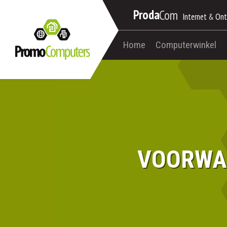
Proda
Com
Internet
&
Ont
Home
Computerwinkel
VOORWAA